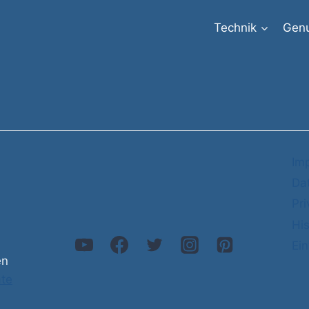
Technik
Gen
Im
Da
Pr
His
Ein
en
ate